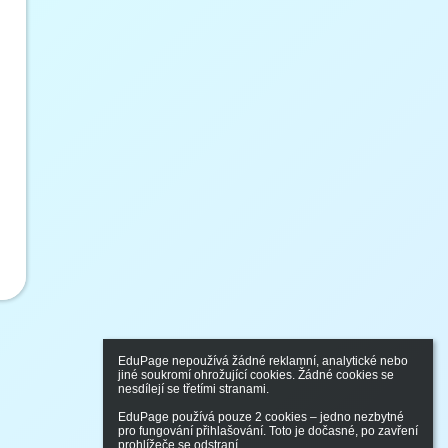
EduPage nepoužívá žádné reklamní, analytické nebo 
jiné soukromí ohrožující cookies. Žádné cookies se 
nesdílejí se třetími stranami.

EduPage používá pouze 2 cookies – jedno nezbytné 
pro fungování přihlašování. Toto je dočasné, po zavření 
prohlížeče se odstraní.
