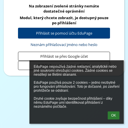
Na zobrazení zvolené stránky nemáte
dostatečné oprávnění
Modul, který chcete zobrazit, je dostupný pouze
po přihlášení
Přihlásit se pomocí účtu EduPage
Neznám přihlašovací jméno nebo heslo
Přihlásit se přes Google účet
Přihlásit se přes Microsoft účet
EduPage nepoužívá žádné reklamní, analytické nebo 
jiné soukromí ohrožující cookies. Žádné cookies se 
nesdílejí se třetími stranami.

EduPage používá pouze 2 cookies – jedno nezbytné 
pro fungování přihlašování. Toto je dočasné, po zavření 
prohlížeče se odstraní.

Druhé cookie zvyšuje bezpečnost přihlášení – díky 
němu EduPage umí identifikovat přihlášení z 
neznámého počítače.
OK