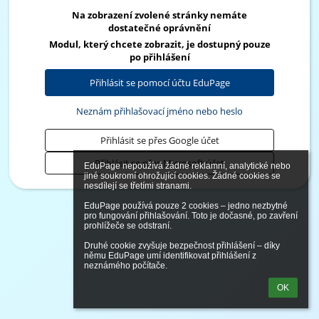
Na zobrazení zvolené stránky nemáte
dostatečné oprávnění
Modul, který chcete zobrazit, je dostupný pouze
po přihlášení
Přihlásit se pomocí účtu EduPage
Neznám přihlašovací jméno nebo heslo
Přihlásit se přes Google účet
Přihlásit se přes Microsoft účet
EduPage nepoužívá žádné reklamní, analytické nebo 
jiné soukromí ohrožující cookies. Žádné cookies se 
nesdílejí se třetími stranami.

EduPage používá pouze 2 cookies – jedno nezbytné 
pro fungování přihlašování. Toto je dočasné, po zavření 
prohlížeče se odstraní.

Druhé cookie zvyšuje bezpečnost přihlášení – díky 
němu EduPage umí identifikovat přihlášení z 
neznámého počítače.
OK