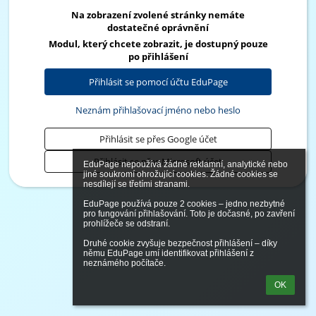
Na zobrazení zvolené stránky nemáte
dostatečné oprávnění
Modul, který chcete zobrazit, je dostupný pouze
po přihlášení
Přihlásit se pomocí účtu EduPage
Neznám přihlašovací jméno nebo heslo
Přihlásit se přes Google účet
Přihlásit se přes Microsoft účet
EduPage nepoužívá žádné reklamní, analytické nebo 
jiné soukromí ohrožující cookies. Žádné cookies se 
nesdílejí se třetími stranami.

EduPage používá pouze 2 cookies – jedno nezbytné 
pro fungování přihlašování. Toto je dočasné, po zavření 
prohlížeče se odstraní.

Druhé cookie zvyšuje bezpečnost přihlášení – díky 
němu EduPage umí identifikovat přihlášení z 
neznámého počítače.
OK