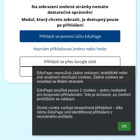
Na zobrazení zvolené stránky nemáte
dostatečné oprávnění
Modul, který chcete zobrazit, je dostupný pouze
po přihlášení
Přihlásit se pomocí účtu EduPage
Neznám přihlašovací jméno nebo heslo
Přihlásit se přes Google účet
Přihlásit se přes Microsoft účet
EduPage nepoužívá žádné reklamní, analytické nebo 
jiné soukromí ohrožující cookies. Žádné cookies se 
nesdílejí se třetími stranami.

EduPage používá pouze 2 cookies – jedno nezbytné 
pro fungování přihlašování. Toto je dočasné, po zavření 
prohlížeče se odstraní.

Druhé cookie zvyšuje bezpečnost přihlášení – díky 
němu EduPage umí identifikovat přihlášení z 
neznámého počítače.
OK