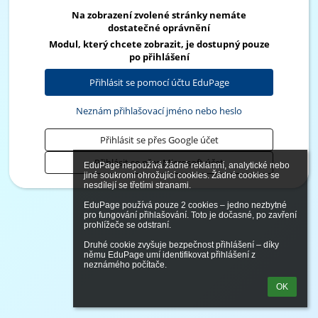
Na zobrazení zvolené stránky nemáte
dostatečné oprávnění
Modul, který chcete zobrazit, je dostupný pouze
po přihlášení
Přihlásit se pomocí účtu EduPage
Neznám přihlašovací jméno nebo heslo
Přihlásit se přes Google účet
Přihlásit se přes Microsoft účet
EduPage nepoužívá žádné reklamní, analytické nebo 
jiné soukromí ohrožující cookies. Žádné cookies se 
nesdílejí se třetími stranami.

EduPage používá pouze 2 cookies – jedno nezbytné 
pro fungování přihlašování. Toto je dočasné, po zavření 
prohlížeče se odstraní.

Druhé cookie zvyšuje bezpečnost přihlášení – díky 
němu EduPage umí identifikovat přihlášení z 
neznámého počítače.
OK