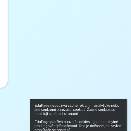
EduPage nepoužívá žádné reklamní, analytické nebo 
jiné soukromí ohrožující cookies. Žádné cookies se 
nesdílejí se třetími stranami.

EduPage používá pouze 2 cookies – jedno nezbytné 
pro fungování přihlašování. Toto je dočasné, po zavření 
prohlížeče se odstraní.
