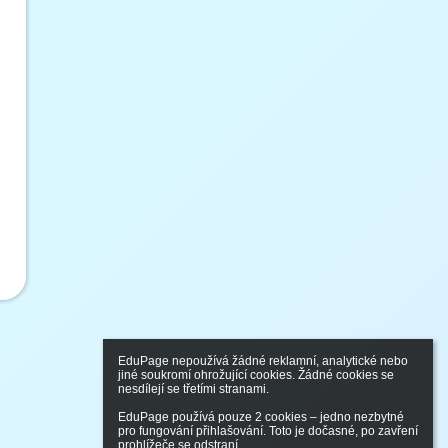
EduPage nepoužívá žádné reklamní, analytické nebo 
jiné soukromí ohrožující cookies. Žádné cookies se 
nesdílejí se třetími stranami.

EduPage používá pouze 2 cookies – jedno nezbytné 
pro fungování přihlašování. Toto je dočasné, po zavření 
prohlížeče se odstraní.
