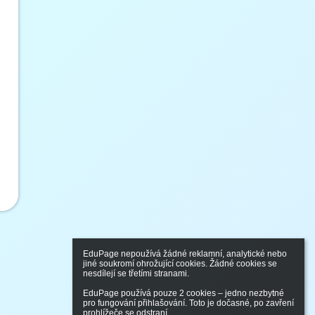
EduPage nepoužívá žádné reklamní, analytické nebo 
jiné soukromí ohrožující cookies. Žádné cookies se 
nesdílejí se třetími stranami.

EduPage používá pouze 2 cookies – jedno nezbytné 
pro fungování přihlašování. Toto je dočasné, po zavření 
prohlížeče se odstraní.
