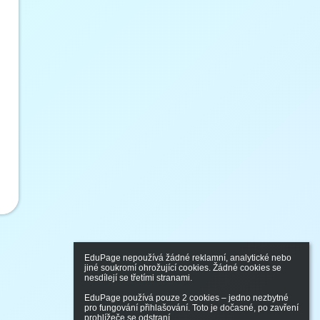
EduPage nepoužívá žádné reklamní, analytické nebo 
jiné soukromí ohrožující cookies. Žádné cookies se 
nesdílejí se třetími stranami.

EduPage používá pouze 2 cookies – jedno nezbytné 
pro fungování přihlašování. Toto je dočasné, po zavření 
prohlížeče se odstraní.
