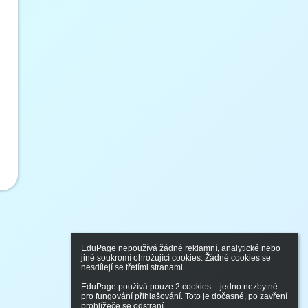
EduPage nepoužívá žádné reklamní, analytické nebo 
jiné soukromí ohrožující cookies. Žádné cookies se 
nesdílejí se třetími stranami.

EduPage používá pouze 2 cookies – jedno nezbytné 
pro fungování přihlašování. Toto je dočasné, po zavření 
prohlížeče se odstraní.
